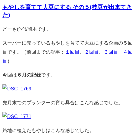
メ
もやしを育てて大豆にする その５(枝豆が出来てき
ン
ト
た)
標
どーも(^-^)/岡本です。
準
スーパーに売っているもやしを育てて大豆にする企画の５回
目です。（前回までの記事：
１回目
、
２回目
、
３回目
、
４回
目
）
今回は
６月の記録
です。
先月末でのプランターの育ち具合はこんな感じでした。
路地に植えたもやしはこんな感じでした。