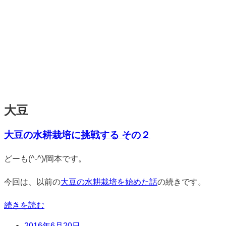
大豆
大豆の水耕栽培に挑戦する その２
標
どーも(^-^)/岡本です。
準
今回は、以前の
大豆の水耕栽培を始めた話
の続きです。
続きを読む
日
2016年6月20日