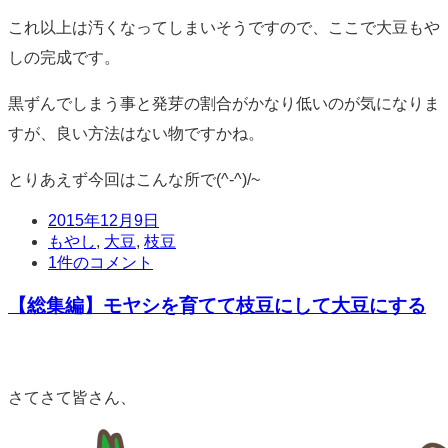
これ以上は汚くなってしまいそうですので、ここで大豆もや
しの完成です。
黒ずんでしまう事と発芽の割合がかなり低いのが気になりま
すが、良い方法はない物ですかね。
とりあえず今回はこんな所で(^-^)/~
日
2015年12月9日
時
タ
もやし
,
大豆
,
枝豆
グ
コ
1件のコメント
メ
【総集編】モヤシを育てて枝豆にして大豆にする
ン
ト
標
準
さてさて皆さん、