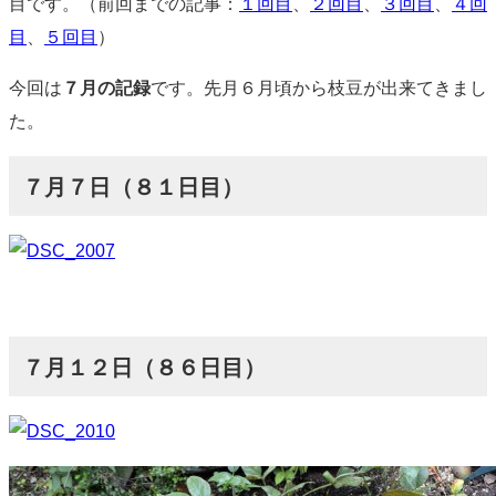
目です。（前回までの記事：
１回目
、
２回目
、
３回目
、
４回
目
、
５回目
）
今回は
７月の記録
です。先月６月頃から枝豆が出来てきまし
た。
７月７日（８１日目）
７月１２日（８６日目）