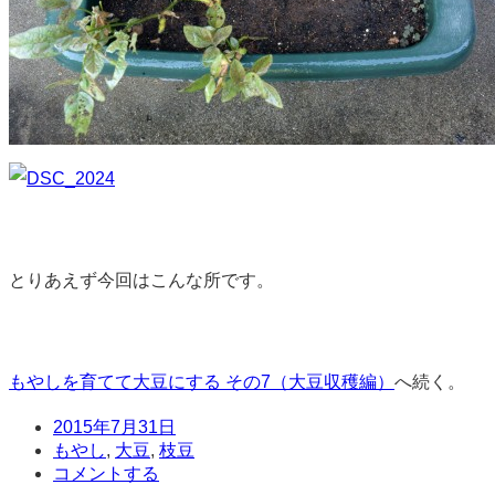
とりあえず今回はこんな所です。
もやしを育てて大豆にする その7（大豆収穫編）
へ続く。
日
2015年7月31日
時
タ
もやし
,
大豆
,
枝豆
グ
コ
コメントする