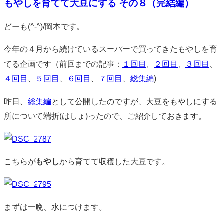
もやしを育てて大豆にする その８（完結編）
ン
ト
標
どーも(^-^)/岡本です。
準
今年の４月から続けているスーパーで買ってきたもやしを育
てる企画です（前回までの記事：
１回目
、
２回目
、
３回目
、
４回目
、
５回目
、
６回目
、
７回目
、
総集編
)
昨日、
総集編
として公開したのですが、大豆をもやしにする
所について端折(はしょ)ったので、ご紹介しておきます。
こちらが
もやし
から育てて収穫した大豆です。
まずは一晩、水につけます。