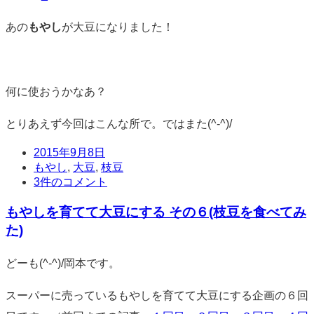
あの
もやし
が大豆になりました！
何に使おうかなあ？
とりあえず今回はこんな所で。ではまた(^-^)/
日
2015年9月8日
時
タ
もやし
,
大豆
,
枝豆
グ
コ
3件のコメント
メ
もやしを育てて大豆にする その６(枝豆を食べてみ
ン
ト
た)
標
どーも(^-^)/岡本です。
準
スーパーに売っているもやしを育てて大豆にする企画の６回