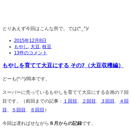
とりあえず今回はこんな所で。では(^_^)/
日
2015年12月8日
時
タ
もやし
,
大豆
,
枝豆
グ
コ
13件のコメント
メ
もやしを育てて大豆にする その7（大豆収穫編）
ン
ト
標
どーも(^-^)/岡本です。
準
スーパーに売っているもやしを育てて大豆にする企画の７回
目です。（前回までの記事：
１回目
、
２回目
、
３回目
、
４回
目
、
５回目
、
６回目
）
今回は遅ればせながら
８月からの記録
です。