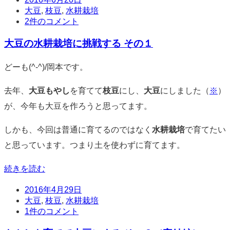
時
タ
大豆
,
枝豆
,
水耕栽培
グ
コ
2件のコメント
メ
大豆の水耕栽培に挑戦する その１
ン
ト
標
どーも(^-^)/岡本です。
準
去年、
大豆もやし
を育てて
枝豆
にし、
大豆
にしました（
※
）
が、今年も大豆を作ろうと思ってます。
しかも、今回は普通に育てるのではなく
水耕栽培
で育てたい
と思っています。つまり土を使わずに育てます。
続きを読む
日
2016年4月29日
時
タ
大豆
,
枝豆
,
水耕栽培
グ
コ
1件のコメント
メ