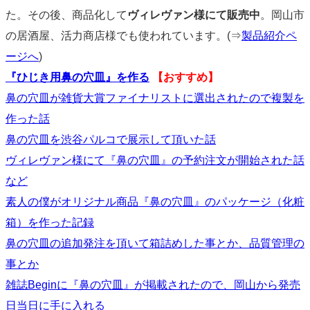
た。その後、商品化して
ヴィレヴァン様にて販売中
。岡山市
の居酒屋、活力商店様でも使われています。(⇒
製品紹介ペ
ージへ
)
『ひじき用鼻の穴皿』を作る
【おすすめ】
鼻の穴皿が雑貨大賞ファイナリストに選出されたので複製を
作った話
鼻の穴皿を渋谷パルコで展示して頂いた話
ヴィレヴァン様にて『鼻の穴皿』の予約注文が開始された話
など
素人の僕がオリジナル商品『鼻の穴皿』のパッケージ（化粧
箱）を作った記録
鼻の穴皿の追加発注を頂いて箱詰めした事とか、品質管理の
事とか
雑誌Beginに『鼻の穴皿』が掲載されたので、岡山から発売
日当日に手に入れる