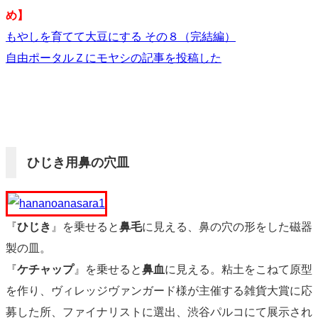
め】
もやしを育てて大豆にする その８（完結編）
自由ポータルＺにモヤシの記事を投稿した
ひじき用鼻の穴皿
『
ひじき
』を乗せると
鼻毛
に見える、鼻の穴の形をした磁器
製の皿。
『
ケチャップ
』を乗せると
鼻血
に見える。粘土をこねて原型
を作り、ヴィレッジヴァンガード様が主催する雑貨大賞に応
募した所、ファイナリストに選出、渋谷パルコにて展示され