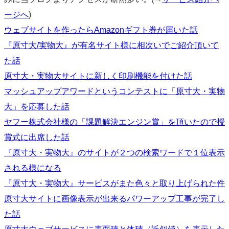
ージへ
)
ウェブサイトを作ったらAmazonギフト券が届いた話
『原寸大/実物大』が有名サイト様に相次いでご紹介頂いて
た話
原寸大・実物大サイトに新しく印刷機能を付けた話
マッシュアップアワードというコンテストに「原寸大・実物
大」を応募した話
ヤフー株式会社様の「課題解決エンジン賞」を頂いたので授
賞式に出席した話
『原寸大・実物大』のサイトが２つの検索ワードで１位表示
される様になる
『原寸大・実物大』サービスがまた色々と取り上げられた件
原寸大サイトに画像表示が出来るパワーアップ工事が完了し
た話