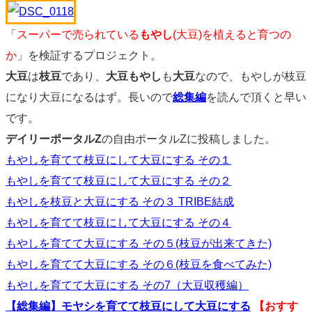
「
スーパーで売られている
もやし
(大豆)を植えると育つの
か
」を検証するプロジェクト。
大豆
は
枝豆
であり、
大豆もやし
も
大豆
なので、もやしが枝豆
になり大豆になるはず。長いので
総集編
を読んで頂くと早い
です。
デイリーポータルZ
の自由ポータルZに投稿しました。
もやしを育てて枝豆にして大豆にする その１
もやしを育てて枝豆にして大豆にする その２
もやしを枝豆と大豆にする その３ TRIBE結成
もやしを育てて枝豆にして大豆にする その４
もやしを育てて大豆にする その５(枝豆が出来てきた)
もやしを育てて大豆にする その６(枝豆を食べてみた)
もやしを育てて大豆にする その7（大豆収穫編）
【総集編】モヤシを育てて枝豆にして大豆にする
【おすす