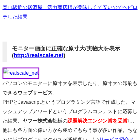
岡山駅近の居酒屋、活力商店様が美味しくて安いのでヘビロ
テした結果
モニター画面に正確な原寸大/実物大を表示
(
http://realscale.net
)
パソコンのモニターに原寸大を表示したり、原寸大の印刷も
できる
ウェブサービス
。
PHPとJavascriptというプログラミング言語で作成した。マ
ッシュアップアワードというプログラムコンテストに応募し
た結果、
ヤフー株式会社
様の
課題解決エンジン賞を受賞
し、
他にも各方面の偉い方から褒めてもらう事が多い作品。ちな
みに当ブログよりアクセスが断然多い。(⇒
サービス紹介ペ