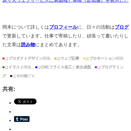
原寸大ウェブサービスに表面積と体積（近似値）を表示した
岡本について詳しくは
プロフィール
に、日々の活動は
ブログ
で更新しています。仕事で寄稿したり、頑張って書いたりし
た文章は
読み物
にまとめてあります。
■
は
プロダクトデザイン
関係、
■
は
ウェブ記事
、
■
は
プロモーション
関係、
■
は
イラスト
関係、
■
は
CNCフライス加工
と
射出成型
、
■
は
プログラミン
グ
、
■
は
その他
です。
共有: