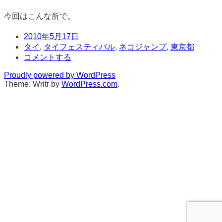
今回はこんな所で。
日
2010年5月17日
時
タ
タイ
,
タイフェスティバル
,
ネコジャンプ
,
東京都
グ
コ
コメントする
メ
Proudly powered by WordPress
ン
Theme: Writr by
WordPress.com
.
ト