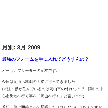
月別:
3月 2009
最強のフォームを手に入れてどうすんの？
標
どーも。フリーターの岡本です。
準
今日は岡山へ就職の面接に行ってきました。
(※注：僕が住んでいるのは岡山市の外れなので、岡山の中
心市街地へ行く事を「岡山へ行く」と言います)
普段、僕は面接とかで緊張したりはしないほうなんですが、