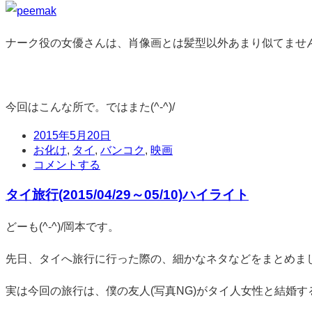
ナーク役の女優さんは、肖像画とは髪型以外あまり似てませ
今回はこんな所で。ではまた(^-^)/
日
2015年5月20日
時
タ
お化け
,
タイ
,
バンコク
,
映画
グ
コ
コメントする
メ
タイ旅行(2015/04/29～05/10)ハイライト
ン
ト
標
どーも(^-^)/岡本です。
準
先日、タイへ旅行に行った際の、細かなネタなどをまとめま
実は今回の旅行は、僕の友人(写真NG)がタイ人女性と結婚