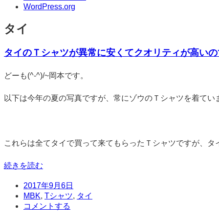
WordPress.org
タイ
タイのＴシャツが異常に安くてクオリティが高いの
標
どーも(^-^)/~岡本です。
準
以下は今年の夏の写真ですが、常にゾウのＴシャツを着てい
これらは全てタイで買って来てもらったＴシャツですが、タ
続きを読む
日
2017年9月6日
時
タ
MBK
,
Tシャツ
,
タイ
グ
コ
コメントする
メ