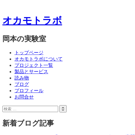
オカモトラボ
岡本の実験室
コ
メ
トップページ
ン
オカモトラボについて
ニ
テ
プロジェクト一覧
ン
製品とサービス
ュ
ツ
読み物
ー
へ
ブログ
ス
プロフィール
キ
お問合せ
ッ
サ
検
プ
イ
索:
ド
新着ブログ記事
バ
ー