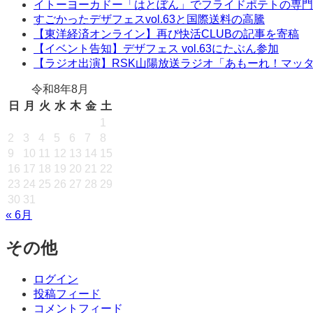
イトーヨーカドー「はとぼん」でフライドポテトの専門
すごかったデザフェスvol.63と国際送料の高騰
【東洋経済オンライン】再び快活CLUBの記事を寄稿
【イベント告知】デザフェス vol.63にたぶん参加
【ラジオ出演】RSK山陽放送ラジオ「あもーれ！マッ
令和8年8月
日
月
火
水
木
金
土
1
2
3
4
5
6
7
8
9
10
11
12
13
14
15
16
17
18
19
20
21
22
23
24
25
26
27
28
29
30
31
« 6月
その他
ログイン
投稿フィード
コメントフィード