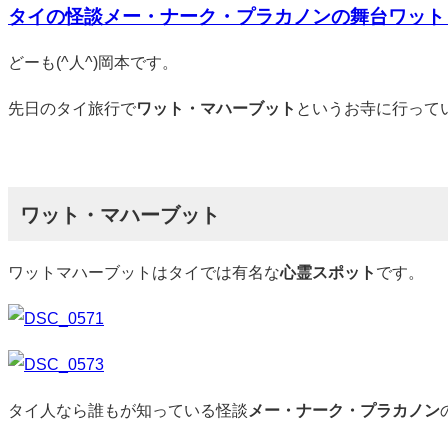
タイの怪談メー・ナーク・プラカノンの舞台ワット
ン
ト
標
どーも(^人^)岡本です。
準
先日のタイ旅行で
ワット・マハーブット
というお寺に行って
ワット・マハーブット
ワットマハーブットはタイでは有名な
心霊スポット
です。
タイ人なら誰もが知っている怪談
メー・ナーク・プラカノン