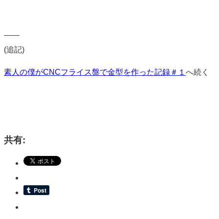
——
(追記)
素人の僕がCNCフライス盤で金型を作った記録＃１
へ続く
共有: