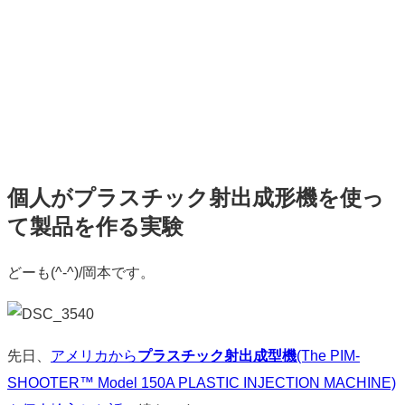
個人がプラスチック射出成形機を使っ
て製品を作る実験
標
どーも(^-^)/岡本です。
準
先日、
アメリカから
プラスチック射出成型機
(The PIM-
SHOOTER™ Model 150A PLASTIC INJECTION MACHINE)