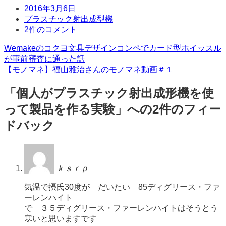
日
2016年3月6日
時
タ
プラスチック射出成型機
グ
コ
2件のコメント
メ
投
Wemakeのコクヨ文具デザインコンペでカード型ホイッスル
ン
が事前審査に通った話
ト
稿
【モノマネ】福山雅治さんのモノマネ動画＃１
ナ
「
個人がプラスチック射出成形機を使
ビ
って製品を作る実験
」への2件のフィー
ゲ
ドバック
ー
シ
ョ
ｋｓｒｐ
ン
気温で摂氏30度が だいたい 85ディグリース・ファ
ーレンハイト
で ３５ディグリース・ファーレンハイトはそうとう
寒いと思いますです