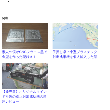
関連
素人の僕がCNCフライス盤で
手押し卓上小型プラスチック
金型を作った記録＃１
射出成形機を個人輸入した話
【発売前】オリジナルマイン
ド社製の卓上射出成型機の超
速レビュー