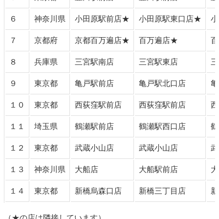
６
神奈川県
小田原駅前店★
小田原駅東口店★
小
７
京都府
京都百万遍店★
百万遍店★
百
８
兵庫県
三宮駅南店
三宮駅東店
三
９
東京都
亀戸駅前店
亀戸駅北口店
亀
１０
東京都
西荻窪駅前店
西荻窪駅前店
西
１１
埼玉県
鶴瀬駅前店
鶴瀬駅西口店
鶴
１２
東京都
武蔵小山店
武蔵小山店
武
１３
神奈川県
大船店
大船駅前店
大
１４
東京都
新橋烏森口店
新橋三丁目店
新
（★の店は隣接しています）