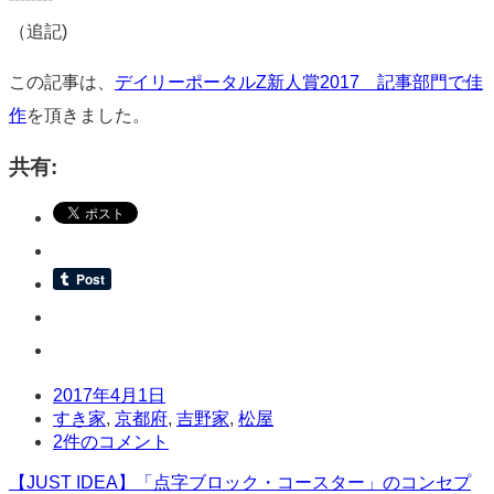
（追記)
この記事は、
デイリーポータルZ新人賞2017 記事部門で佳
作
を頂きました。
共有:
日
2017年4月1日
時
タ
すき家
,
京都府
,
吉野家
,
松屋
グ
コ
2件のコメント
メ
投
【JUST IDEA】「点字ブロック・コースター」のコンセプ
ン