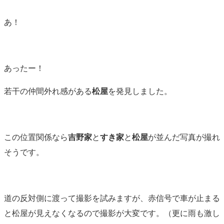
あ！
あったー！
若干の仲間外れ感がある
松屋
を発見しました。
この位置関係なら
吉野家
と
すき家
と
松屋
が並んだ写真が撮れ
そうです。
道の反対側に渡って撮影を試みますが、赤信号で車が止まる
と松屋が見えなくなるので撮影が大変です。（更に雨も激し