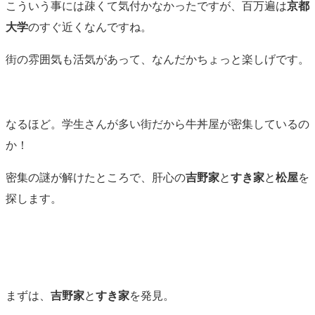
こういう事には疎くて気付かなかったですが、百万遍は
京都
大学
のすぐ近くなんですね。
街の雰囲気も活気があって、なんだかちょっと楽しげです。
なるほど。学生さんが多い街だから牛丼屋が密集しているの
か！
密集の謎が解けたところで、肝心の
吉野家
と
すき家
と
松屋
を
探します。
まずは、
吉野家
と
すき家
を発見。