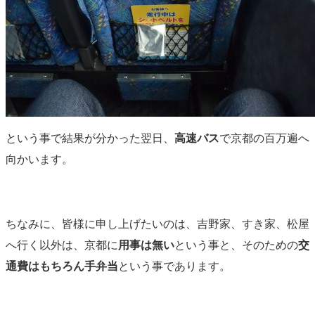
という事で結果が分かった翌日、
高速バス
で京都の百万遍へ
向かいます。
ちなみに、皆様に申し上げたいのは、吉野家、すき家、松屋
へ行く以外は、京都に
用事は無い
という事と、そのための
交
通費はもちろん手弁当
という事であります。