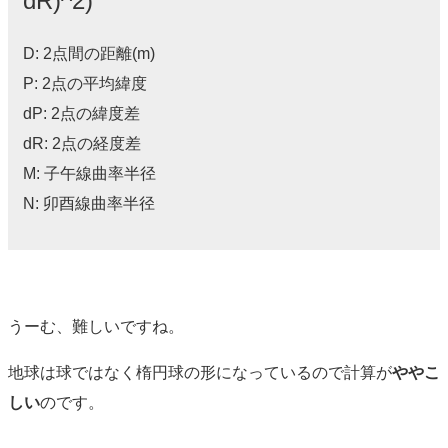
dR)^2)
D: 2点間の距離(m)
P: 2点の平均緯度
dP: 2点の緯度差
dR: 2点の経度差
M: 子午線曲率半径
N: 卯酉線曲率半径
うーむ、難しいですね。
地球は球ではなく楕円球の形になっているので計算が
ややこ
しい
のです。