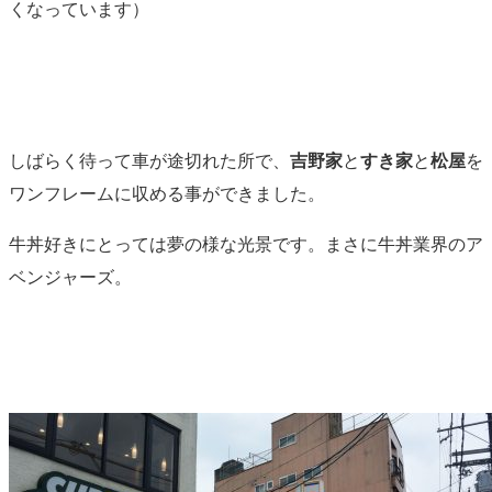
くなっています）
しばらく待って車が途切れた所で、
吉野家
と
すき家
と
松屋
を
ワンフレームに収める事ができました。
牛丼好きにとっては夢の様な光景です。まさに牛丼業界のア
ベンジャーズ。