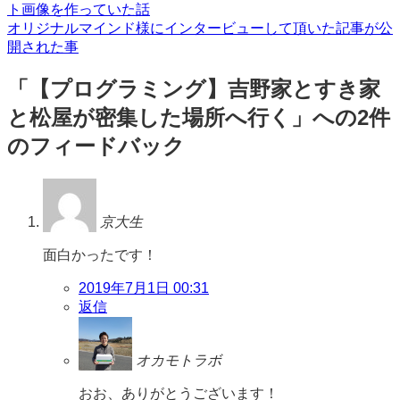
ト画像を作っていた話
ト
稿
オリジナルマインド様にインタービューして頂いた記事が公
開された事
ナ
ビ
「
【プログラミング】吉野家とすき家
ゲ
と松屋が密集した場所へ行く
」への2件
ー
のフィードバック
シ
ョ
ン
京大生
面白かったです！
2019年7月1日 00:31
返信
オカモトラボ
おお、ありがとうございます！