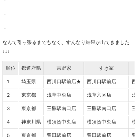
・
・
・
なんて引っ張るまでもなく、すんなり結果が出てきました
↓↓↓
順位
都道府県
吉野家
すき家
１
埼玉県
西川口駅前店★
西川口駅前店
西
２
東京都
浅草中央店
浅草六区店
浅
３
東京都
三鷹駅南口店
三鷹駅南口店
三
４
神奈川県
横須賀中央店
横須賀中央店
横
５
東京都
豊田駅前店
豊田駅前店
豊