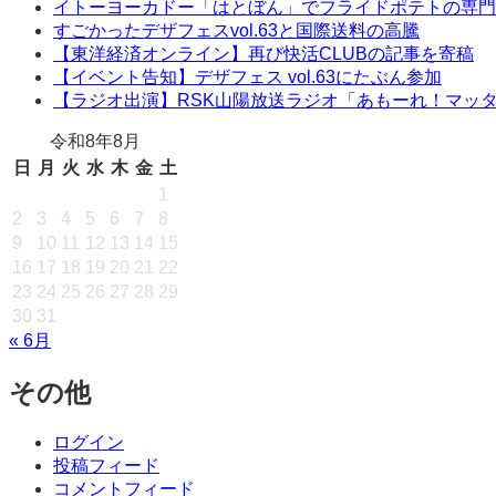
イトーヨーカドー「はとぼん」でフライドポテトの専門
すごかったデザフェスvol.63と国際送料の高騰
【東洋経済オンライン】再び快活CLUBの記事を寄稿
【イベント告知】デザフェス vol.63にたぶん参加
【ラジオ出演】RSK山陽放送ラジオ「あもーれ！マッ
令和8年8月
日
月
火
水
木
金
土
1
2
3
4
5
6
7
8
9
10
11
12
13
14
15
16
17
18
19
20
21
22
23
24
25
26
27
28
29
30
31
« 6月
その他
ログイン
投稿フィード
コメントフィード