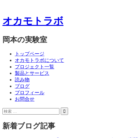
オカモトラボ
岡本の実験室
コ
メ
トップページ
ン
オカモトラボについて
ニ
テ
プロジェクト一覧
ン
製品とサービス
ュ
ツ
読み物
ー
へ
ブログ
ス
プロフィール
キ
お問合せ
ッ
サ
検
プ
イ
索:
ド
新着ブログ記事
バ
ー