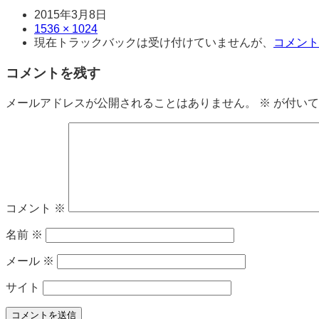
日
2015年3月8日
時
サ
1536 × 1024
現在トラックバックは受け付けていませんが、
コメント
イ
ズ
コメントを残す
メールアドレスが公開されることはありません。
※
が付いて
コメント
※
名前
※
メール
※
サイト