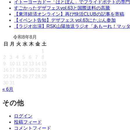
イトーヨーカドー「はとぼん」でフライドポテトの専門
すごかったデザフェスvol.63と国際送料の高騰
【東洋経済オンライン】再び快活CLUBの記事を寄稿
【イベント告知】デザフェス vol.63にたぶん参加
【ラジオ出演】RSK山陽放送ラジオ「あもーれ！マッ
令和8年8月
日
月
火
水
木
金
土
1
2
3
4
5
6
7
8
9
10
11
12
13
14
15
16
17
18
19
20
21
22
23
24
25
26
27
28
29
30
31
« 6月
その他
ログイン
投稿フィード
コメントフィード