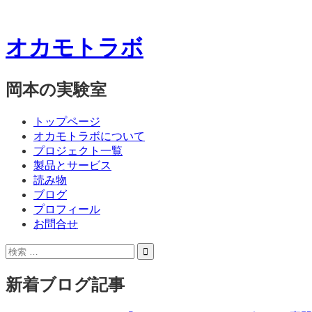
オカモトラボ
岡本の実験室
コ
メ
トップページ
ン
オカモトラボについて
ニ
テ
プロジェクト一覧
ン
製品とサービス
ュ
ツ
読み物
ー
へ
ブログ
ス
プロフィール
キ
お問合せ
ッ
サ
検
プ
イ
索:
ド
新着ブログ記事
バ
ー