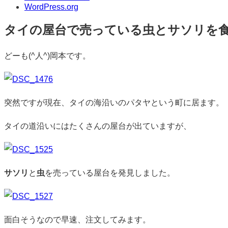
WordPress.org
タイの屋台で売っている虫とサソリを
標
どーも(^人^)岡本です。
準
突然ですが現在、タイの海沿いのパタヤという町に居ます。
タイの道沿いにはたくさんの屋台が出ていますが、
サソリ
と
虫
を売っている屋台を発見しました。
面白そうなので早速、注文してみます。