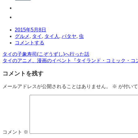
日
2015年5月8日
時
タ
グルメ
,
タイ
,
タイ人
,
パタヤ
,
虫
グ
コ
コメントする
メ
投
タイの子象寿司(こぞうずし)へ行った話
ン
タイのアニメ、漫画のイベント『タイランド・コミック・コン
ト
稿
コメントを残す
ナ
ビ
メールアドレスが公開されることはありません。
※
が付いて
ゲ
ー
シ
ョ
コメント
※
ン