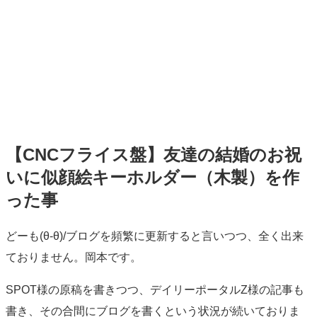
【CNCフライス盤】友達の結婚のお祝
いに似顔絵キーホルダー（木製）を作
った事
標
どーも(θ-θ)/ブログを頻繁に更新すると言いつつ、全く出来
準
ておりません。岡本です。
SPOT様の原稿を書きつつ、デイリーポータルZ様の記事も
書き、その合間にブログを書くという状況が続いておりま