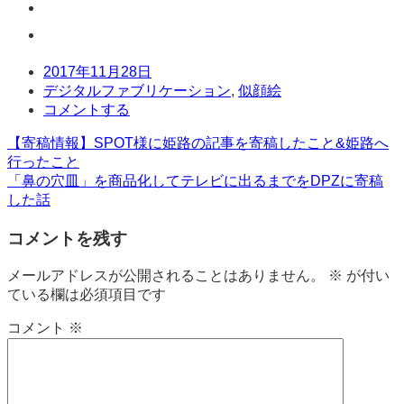
日
2017年11月28日
時
タ
デジタルファブリケーション
,
似顔絵
グ
コ
コメントする
メ
投
【寄稿情報】SPOT様に姫路の記事を寄稿したこと&姫路へ
ン
行ったこと
ト
稿
「鼻の穴皿」を商品化してテレビに出るまでをDPZに寄稿
した話
ナ
ビ
コメントを残す
ゲ
メールアドレスが公開されることはありません。
※
が付い
ー
ている欄は必須項目です
シ
コメント
※
ョ
ン