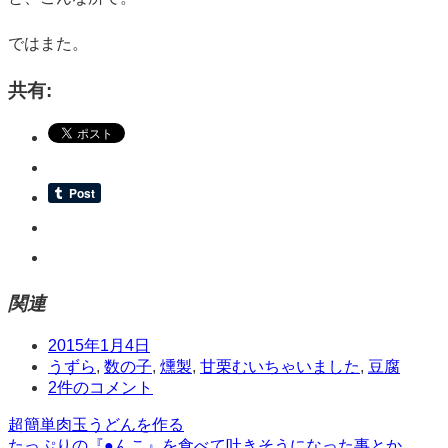
ではまた。
共有:
関連
日
2015年1月4日
時
タ
うずら
,
数の子
,
燻製
,
甘栗むいちゃいました
,
豆腐
グ
コ
2件のコメント
メ
投
超簡単肉玉うどんを作る
ン
たっぷりの『●んこ』を食べて吐きそうになった事とか