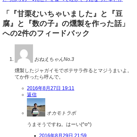
ト
稿
「
『甘栗むいちゃいました』と『豆
ナ
腐』と『数の子』の燻製を作った話
」
ビ
への2件のフィードバック
ゲ
ー
シ
おねえちゃんNo.3
ョ
燻製したジャガイモでポテサラ作るとマジうまいよ。
ン
てか作ったら呼んで。
2016年8月27日 19:11
返信
オカモトラボ
うまそうですね。はーい(^o^)
2016年8月29日 21:59