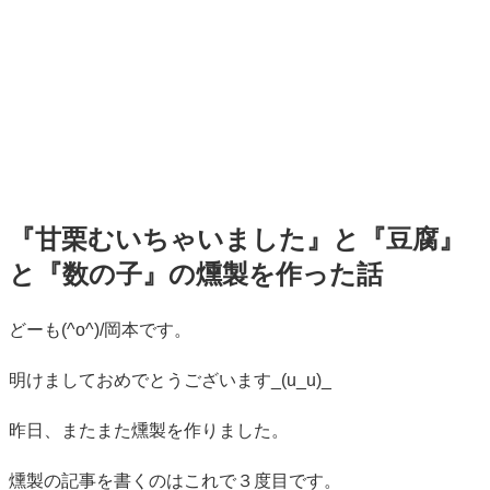
『甘栗むいちゃいました』と『豆腐』
と『数の子』の燻製を作った話
標
どーも(^o^)/岡本です。
準
明けましておめでとうございます_(u_u)_
昨日、またまた燻製を作りました。
燻製の記事を書くのはこれで３度目です。