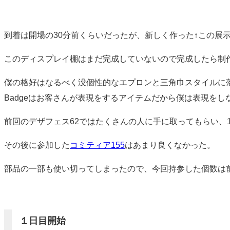
到着は開場の30分前くらいだったが、新しく作った↑この展
このディスプレイ棚はまだ完成していないので完成したら制
僕の格好はなるべく没個性的なエプロンと三角巾スタイルに落ち着い
Badgeはお客さんが表現をするアイテムだから僕は表現をし
前回のデザフェス62ではたくさんの人に手に取ってもらい、
その後に参加した
コミティア155
はあまり良くなかった。
部品の一部も使い切ってしまったので、今回持参した個数は
１日目開始