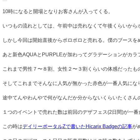
10時になると開場となりお客さんが入ってくる。
いつもの流れとしては、午前中は売れなくて午後くらいから
しかし今回は開始直後からポロポロと売れる。僕のブースを
あと新色AQUAとPURPLEが加わってグラデーションがカ
これまで男性７〜８割、女性２〜３割くらいの体感だったも
そしてこれまでそんなに人気が無かった赤色が一番人気にな
途中てんやわんやで何がなんだか分からないくらいたくさん
１つのイベントで売れた数は前回のデザフェス(2日間)が一番
この時は
デイリーポータルZで書いたHicarix Badgeの記事
が