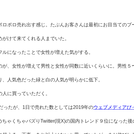
ポロポロ売れ出す感じ。たぶんお客さんは最初にお目当てのブ
めがけて来てくれる人までいた。
ラフルになったことで女性が増えた気がする。
のが、女性が増えて男性と女性が同数に近いくらいに。男性５
り、人気色だった緑と白の人気が明らかに低下。
の人に買っていただく。
だったが、1日で売れた数としては2019年の
ウェブメディアび
めちゃくちゃバズりTwitter(現X)の国内トレンド９位になった