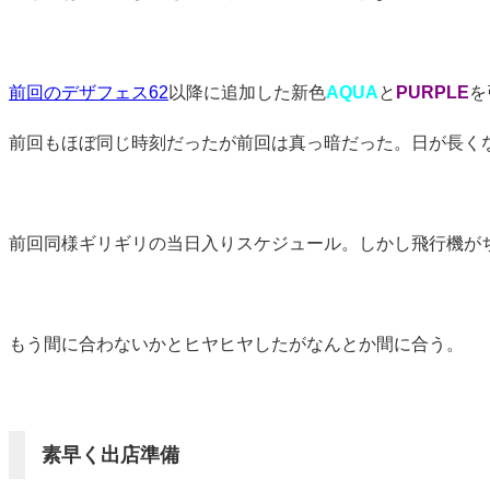
前回のデザフェス62
以降に追加した新色
AQUA
と
PURPLE
を
前回もほぼ同じ時刻だったが前回は真っ暗だった。日が長く
前回同様ギリギリの当日入りスケジュール。しかし飛行機が
もう間に合わないかとヒヤヒヤしたがなんとか間に合う。
素早く出店準備