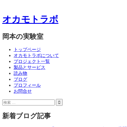
オカモトラボ
岡本の実験室
コ
メ
トップページ
ン
オカモトラボについて
ニ
テ
プロジェクト一覧
ン
製品とサービス
ュ
ツ
読み物
ー
へ
ブログ
ス
プロフィール
キ
お問合せ
ッ
サ
検
プ
イ
索:
ド
新着ブログ記事
バ
ー