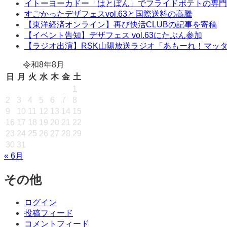
イトーヨーカドー「はとぼん」でフライドポテトの専門
すごかったデザフェスvol.63と国際送料の高騰
【東洋経済オンライン】再び快活CLUBの記事を寄稿
【イベント告知】デザフェス vol.63にたぶん参加
【ラジオ出演】RSK山陽放送ラジオ「あもーれ！マッ
令和8年8月
日
月
火
水
木
金
土
1
2
3
4
5
6
7
8
9
10
11
12
13
14
15
16
17
18
19
20
21
22
23
24
25
26
27
28
29
30
31
« 6月
その他
ログイン
投稿フィード
コメントフィード