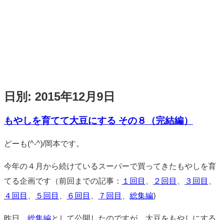
日別:
2015年12月9日
もやしを育てて大豆にする その８（完結編）
標
どーも(^-^)/岡本です。
準
今年の４月から続けているスーパーで買ってきたもやしを育
てる企画です（前回までの記事：
１回目
、
２回目
、
３回目
、
４回目
、
５回目
、
６回目
、
７回目
、
総集編
)
昨日、
総集編
として公開したのですが、大豆をもやしにする