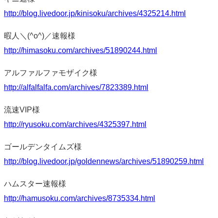
http://blog.livedoor.jp/kinisoku/archives/4325214.html
暇人＼(^o^)／速報様
http://himasoku.com/archives/51890244.html
アルファルファモザイク様
http://alfalfalfa.com/archives/7823389.html
流速VIP様
http://ryusoku.com/archives/4325397.html
ゴールデンタイムズ様
http://blog.livedoor.jp/goldennews/archives/51890259.html
ハムスター速報様
http://hamusoku.com/archives/8735334.html