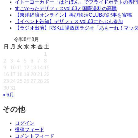
イトーヨーカドー「はとぼん」でフライドポテトの専門
すごかったデザフェスvol.63と国際送料の高騰
【東洋経済オンライン】再び快活CLUBの記事を寄稿
【イベント告知】デザフェス vol.63にたぶん参加
【ラジオ出演】RSK山陽放送ラジオ「あもーれ！マッ
令和8年8月
日
月
火
水
木
金
土
1
2
3
4
5
6
7
8
9
10
11
12
13
14
15
16
17
18
19
20
21
22
23
24
25
26
27
28
29
30
31
« 6月
その他
ログイン
投稿フィード
コメントフィード