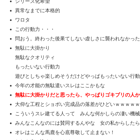
シリーズ化希望
異常なまでに本格的
ワロタ
この行動力・・・
問おう。終わった後果てしない虚しさに襲われなかった
無駄に大掛かり
無駄なクオリティ
もったいない行動力
遊びとしちゃ楽しめそうだけどやっぱもったいない行動
今年の才能の無駄遣いスレはここかもな
無駄に大掛かりだと思ったら、やっぱりゴキブリの人かw
大仰な工程とショボい完成品の落差がひどいｗｗｗｗｗ
こういうスレ建てる人って みんな何かしらの凄い機械
みんなこんなのには賛同するんやな 女の私からしたら
オレはこんな馬鹿を心底尊敬して止まない！