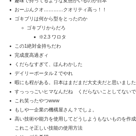
趣味で持ってるような変態がいるのが日本
おーぷんクオ…………クオリティ高っ！！
ゴキブリは何から型をとったのか
ゴキブリからだろ
※2.3 ワロタ
この1絶対金持ちだわ
完成度高過ぎィ
くだらなすぎて、ほんわかした
デイリーポータルＺでやれ
暇にも程がある。日本はまだまだ大丈夫だと思いました
すっっっごいヒマなんだね くだらないことしてないで
これ笑ったやつwww
もしや一企業の機構屋さん？でしょ。
高い技術や能力を使用してどうしようもないものを作成
これこそ正しい技能の使用方法