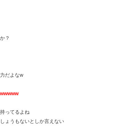
か？
力だよなw
wwww
持ってるよね
しょうもないとしか言えない