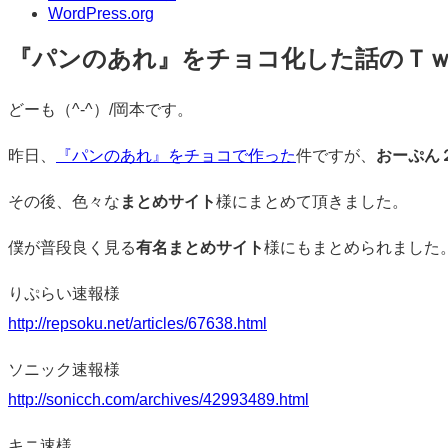
WordPress.org
『パンのあれ』をチョコ化した話のＴ
標
どーも（^-^）/岡本です。
準
昨日、
『パンのあれ』をチョコで作った
件ですが、
おーぷん
その後、色々な
まとめサイト
様にまとめて頂きました。
僕が普段良く見る
有名まとめサイト
様にもまとめられました
りぷらい速報様
http://repsoku.net/articles/67638.html
ソニック速報様
http://sonicch.com/archives/42993489.html
キニ速様