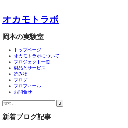
オカモトラボ
岡本の実験室
コ
メ
トップページ
ン
オカモトラボについて
ニ
テ
プロジェクト一覧
ン
製品とサービス
ュ
ツ
読み物
ー
へ
ブログ
ス
プロフィール
キ
お問合せ
ッ
サ
検
プ
イ
索:
ド
新着ブログ記事
バ
ー