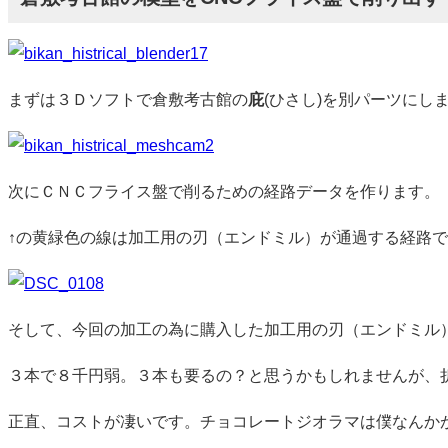
まずは３Ｄソフトで倉敷考古館の
庇
(ひさし)を別パーツにし
次にＣＮＣフライス盤で削るための経路データを作ります。
↑の黄緑色の線は加工用の刃（エンドミル）が通過する経路
そして、今回の加工の為に購入した加工用の刃（エンドミル
３本で８千円弱。３本も要るの？と思うかもしれませんが、
正直、コストが凄いです。チョコレートジオラマは僕なんか