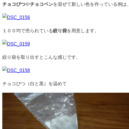
チョコぴつ
や
チョコペン
を混ぜて新しい色を作っている例は
１００均で売られている
絞り袋
を用意します。
絞り袋を取り出すとこんな感じです。
チョコぴつ（白と黒）を温めて