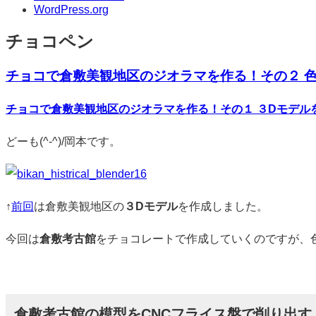
WordPress.org
チョコペン
チョコで倉敷美観地区のジオラマを作る！その２ 
標
チョコで倉敷美観地区のジオラマを作る！その１ ３Dモデル
準
どーも(^-^)/岡本です。
↑
前回
は倉敷美観地区の
３Dモデル
を作成しました。
今回は
倉敷考古館
をチョコレートで作成していくのですが、
倉敷考古館の模型をCNCフライス盤で削り出す