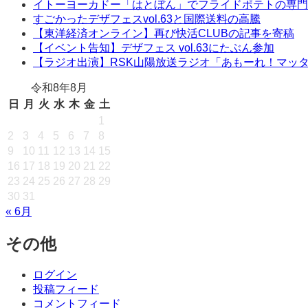
イトーヨーカドー「はとぼん」でフライドポテトの専門
すごかったデザフェスvol.63と国際送料の高騰
【東洋経済オンライン】再び快活CLUBの記事を寄稿
【イベント告知】デザフェス vol.63にたぶん参加
【ラジオ出演】RSK山陽放送ラジオ「あもーれ！マッ
令和8年8月
日
月
火
水
木
金
土
1
2
3
4
5
6
7
8
9
10
11
12
13
14
15
16
17
18
19
20
21
22
23
24
25
26
27
28
29
30
31
« 6月
その他
ログイン
投稿フィード
コメントフィード