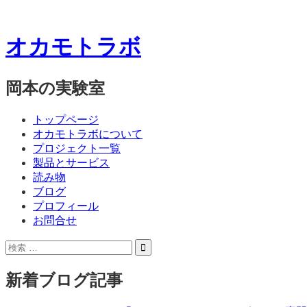
オカモトラボ
岡本の実験室
コ
メ
トップページ
ン
オカモトラボについて
ニ
テ
プロジェクト一覧
ン
製品とサービス
ュ
ツ
読み物
ー
へ
ブログ
ス
プロフィール
キ
お問合せ
ッ
サ
検
プ
イ
索:
ド
新着ブログ記事
バ
ー