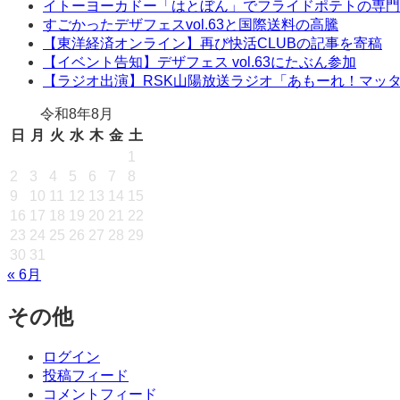
イトーヨーカドー「はとぼん」でフライドポテトの専門
すごかったデザフェスvol.63と国際送料の高騰
【東洋経済オンライン】再び快活CLUBの記事を寄稿
【イベント告知】デザフェス vol.63にたぶん参加
【ラジオ出演】RSK山陽放送ラジオ「あもーれ！マッ
令和8年8月
日
月
火
水
木
金
土
1
2
3
4
5
6
7
8
9
10
11
12
13
14
15
16
17
18
19
20
21
22
23
24
25
26
27
28
29
30
31
« 6月
その他
ログイン
投稿フィード
コメントフィード