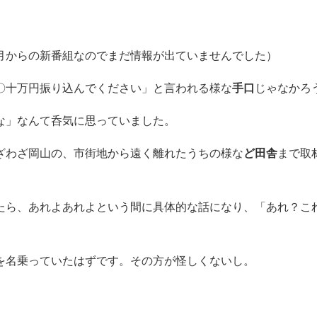
月からの新番組なのでまだ情報が出ていませんでした）
〇十万円振り込んでください」と言われる様な
手口
じゃなかろ
な」なんて呑気に思っていました。
ざわざ岡山の、市街地から遠く離れたうちの様な
ど田舎
まで取
たら、あれよあれよという間に具体的な話になり、「あれ？こ
を名乗っていたはずです。その方が怪しくないし。