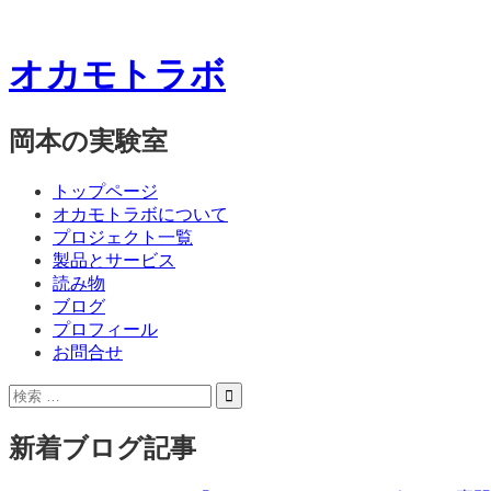
オカモトラボ
岡本の実験室
コ
メ
トップページ
ン
オカモトラボについて
ニ
テ
プロジェクト一覧
ン
製品とサービス
ュ
ツ
読み物
ー
へ
ブログ
ス
プロフィール
キ
お問合せ
ッ
サ
検
プ
イ
索:
ド
新着ブログ記事
バ
ー