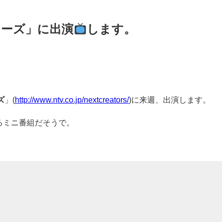
ターズ」に出演
します。
ズ
」(
http://www.ntv.co.jp/nextcreators/
)に来週、出演します。
るミニ番組だそうで。