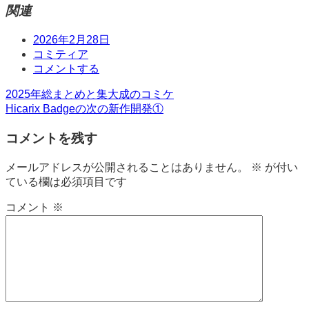
関連
日
2026年2月28日
時
タ
コミティア
グ
コ
コメントする
メ
投
2025年総まとめと集大成のコミケ
ン
Hicarix Badgeの次の新作開発①
ト
稿
コメントを残す
ナ
ビ
メールアドレスが公開されることはありません。
※
が付い
ている欄は必須項目です
ゲ
ー
コメント
※
シ
ョ
ン