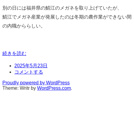
別の日には福井県の鯖江のメガネを取り上げていたが、
鯖江でメガネ産業が発展したのは冬期の農作業ができない間
の内職かららしい。
続きを読む
日
2025年5月23日
時
コ
コメントする
メ
Proudly powered by WordPress
ン
Theme: Writr by
WordPress.com
.
ト