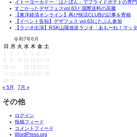
イトーヨーカドー「はとぼん」でフライドポテトの専門
すごかったデザフェスvol.63と国際送料の高騰
【東洋経済オンライン】再び快活CLUBの記事を寄稿
【イベント告知】デザフェス vol.63にたぶん参加
【ラジオ出演】RSK山陽放送ラジオ「あもーれ！マッ
令和7年6月
日
月
火
水
木
金
土
1
2
3
4
5
6
7
8
9
10
11
12
13
14
15
16
17
18
19
20
21
22
23
24
25
26
27
28
29
30
« 5月
7月 »
その他
ログイン
投稿フィード
コメントフィード
WordPress.org