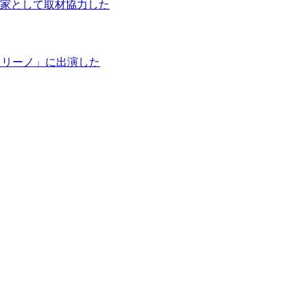
家として取材協力した
タリーノ」に出演した