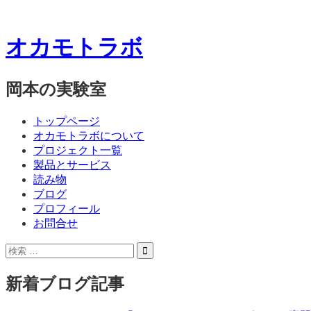
オカモトラボ
岡本の実験室
コ
メ
トップページ
ン
オカモトラボについて
ニ
テ
プロジェクト一覧
ン
製品とサービス
ュ
ツ
読み物
ー
へ
ブログ
ス
プロフィール
キ
お問合せ
ッ
サ
検
プ
イ
索:
ド
新着ブログ記事
バ
ー