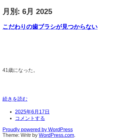
月別:
6月 2025
こだわりの歯ブラシが見つからない
標
準
41歳になった。
続きを読む
日
2025年6月17日
時
コ
コメントする
メ
Proudly powered by WordPress
ン
Theme: Writr by
WordPress.com
.
ト