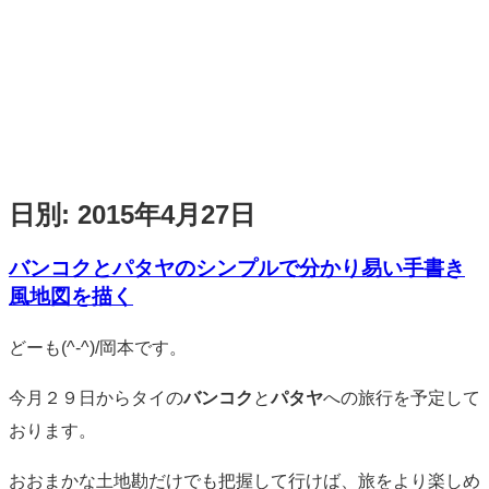
日別:
2015年4月27日
バンコクとパタヤのシンプルで分かり易い手書き
風地図を描く
標
どーも(^-^)/岡本です。
準
今月２９日からタイの
バンコク
と
パタヤ
への旅行を予定して
おります。
おおまかな土地勘だけでも把握して行けば、旅をより楽しめ