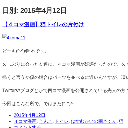
日別:
2015年4月12日
【４コマ漫画】猫トイレの片付け
標
準
どーも(^-^)/岡本です。
久しぶりに会った友達に、４コマ漫画が好評だったので、久
描くと言うか僕の場合はパーツを並べるに近いんですが、凄
Twitterやブログとかで四コマ漫画を公開されている先人の
今回はこんな所で。ではまた(^-^)/~
日
2015年4月12日
時
タ
４コマ漫画
,
うんこ
,
トイレ
,
はすむかいの岡本くん
,
猫
グ
コ
コメントする