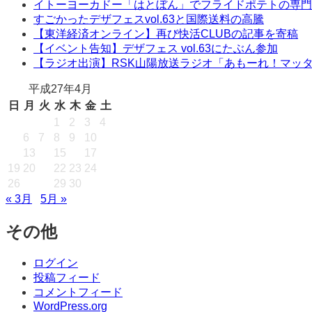
イトーヨーカドー「はとぼん」でフライドポテトの専門
すごかったデザフェスvol.63と国際送料の高騰
【東洋経済オンライン】再び快活CLUBの記事を寄稿
【イベント告知】デザフェス vol.63にたぶん参加
【ラジオ出演】RSK山陽放送ラジオ「あもーれ！マッ
平成27年4月
日
月
火
水
木
金
土
1
2
3
4
5
6
7
8
9
10
11
12
13
14
15
16
17
18
19
20
21
22
23
24
25
26
27
28
29
30
« 3月
5月 »
その他
ログイン
投稿フィード
コメントフィード
WordPress.org