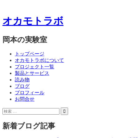
オカモトラボ
岡本の実験室
コ
メ
トップページ
ン
オカモトラボについて
ニ
テ
プロジェクト一覧
ン
製品とサービス
ュ
ツ
読み物
ー
へ
ブログ
ス
プロフィール
キ
お問合せ
ッ
サ
検
プ
イ
索:
ド
新着ブログ記事
バ
ー