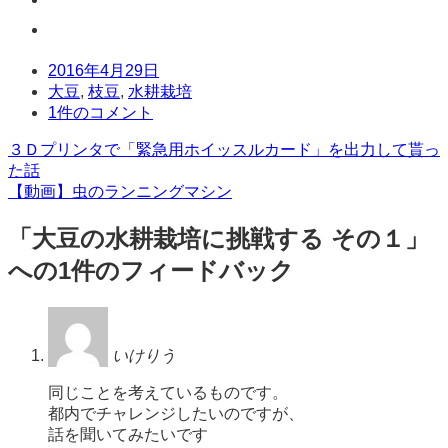
日
2016年4月29日
時
タ
大豆
,
枝豆
,
水耕栽培
グ
コ
1件のコメント
メ
投
３Ｄプリンタで「緊急用ホイッスルカード」を出力して貰っ
ン
た話
ト
稿
【動画】虫のランニングマシン
ナ
「
大豆の水耕栽培に挑戦する その１
」
ビ
への1件のフィードバック
ゲ
ー
シ
いけりう
ョ
同じことを考えているものです。
ン
都内でチャレンジしたいのですが、
話を聞いてみたいです