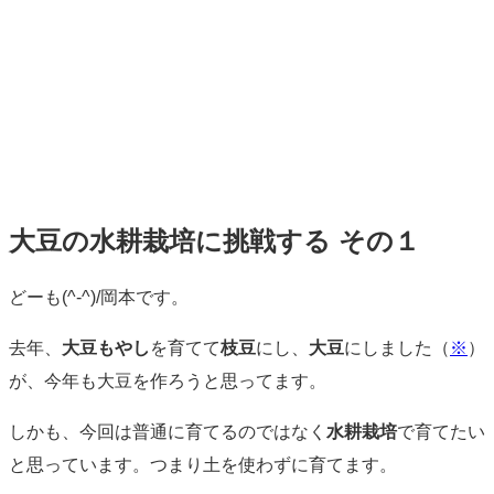
大豆の水耕栽培に挑戦する その１
標
どーも(^-^)/岡本です。
準
去年、
大豆もやし
を育てて
枝豆
にし、
大豆
にしました（
※
）
が、今年も大豆を作ろうと思ってます。
しかも、今回は普通に育てるのではなく
水耕栽培
で育てたい
と思っています。つまり土を使わずに育てます。