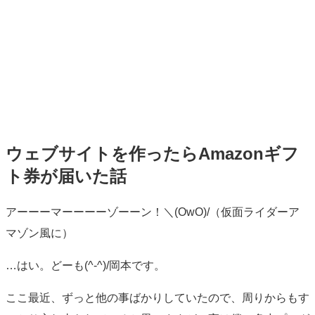
ウェブサイトを作ったらAmazonギフ
ト券が届いた話
標
アーーーマーーーーゾーーン！
＼(OwO)/
（仮面ライダーア
準
マゾン風に）
…はい。どーも(^-^)/岡本です。
ここ最近、ずっと他の事ばかりしていたので、周りからもす