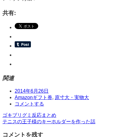
共有:
関連
日
2014年6月26日
時
タ
Amazonギフト券
,
原寸大・実物大
グ
コ
コメントする
メ
投
ゴキブリグミ反応まとめ
ン
テニスの王子様のキーホルダーを作った話
ト
稿
コメントを残す
ナ