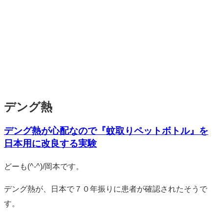
デング熱
デング熱が心配なので『蚊取りペットボトル』を
日本用に改良する実験
標
どーも(^-^)/岡本です。
準
デング熱が、日本で７０年振りに患者が確認されたそうで
す。