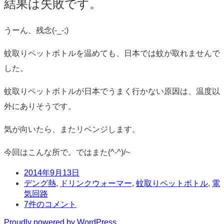
結果は失敗です。
うーん、残念(-_-;)
蚊取りペットボトルを温めても、日本では蚊が取れませんで
した。
蚊取りペットボトルが日本でうまく行かない原因は、温度以
外にありそうです。
気が向いたら、またリベンジします。
今回はこんな所で。ではまた(^-^)/~
日
2014年9月13日
時
タ
デング熱
,
ドリンクウォーマー
,
蚊取りペットボトル
,
電
グ
気回路
コ
7件のコメント
メ
Proudly powered by WordPress