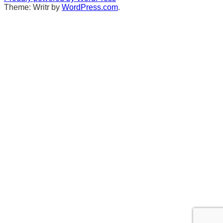
ン
Theme: Writr by
WordPress.com
.
ト