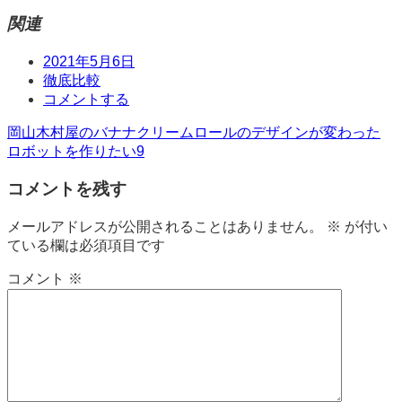
関連
日
2021年5月6日
時
タ
徹底比較
グ
コ
コメントする
メ
投
岡山木村屋のバナナクリームロールのデザインが変わった
ン
ロボットを作りたい9
ト
稿
コメントを残す
ナ
ビ
メールアドレスが公開されることはありません。
※
が付い
ている欄は必須項目です
ゲ
ー
コメント
※
シ
ョ
ン