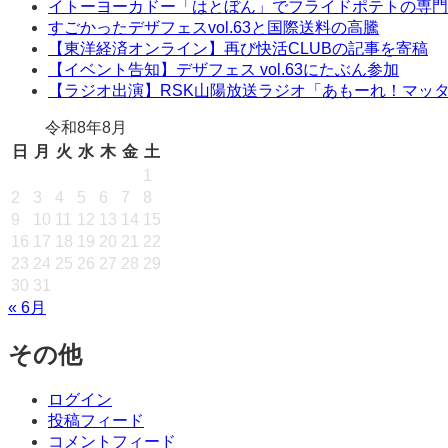
イトーヨーカドー「はとぼん」でフライドポテトの専門
すごかったデザフェスvol.63と国際送料の高騰
【東洋経済オンライン】再び快活CLUBの記事を寄稿
【イベント告知】デザフェス vol.63にたぶん参加
【ラジオ出演】RSK山陽放送ラジオ「あもーれ！マッ
令和8年8月
日
月
火
水
木
金
土
1
2
3
4
5
6
7
8
9
10
11
12
13
14
15
16
17
18
19
20
21
22
23
24
25
26
27
28
29
30
31
« 6月
その他
ログイン
投稿フィード
コメントフィード