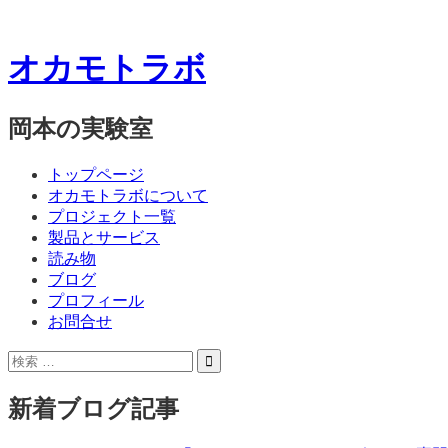
オカモトラボ
岡本の実験室
コ
メ
トップページ
ン
オカモトラボについて
ニ
テ
プロジェクト一覧
ン
製品とサービス
ュ
ツ
読み物
ー
へ
ブログ
ス
プロフィール
キ
お問合せ
ッ
サ
検
プ
イ
索:
ド
新着ブログ記事
バ
ー