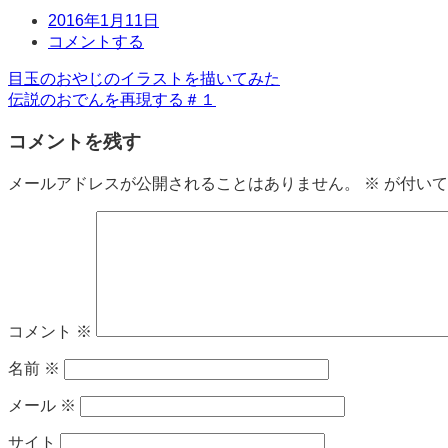
日
2016年1月11日
時
コ
コメントする
メ
投
目玉のおやじのイラストを描いてみた
ン
伝説のおでんを再現する＃１
ト
稿
コメントを残す
ナ
ビ
メールアドレスが公開されることはありません。
※
が付いて
ゲ
ー
シ
ョ
コメント
※
ン
名前
※
メール
※
サイト