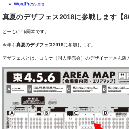
WordPress.org
真夏のデザフェス2018に参戦します【8/4・
標
どーも(^-^)/岡本です。
準
今年も
真夏のデザフェス2018
に参加します。
デザフェスとは、コミケ（同人即売会）のデザイナーさん版