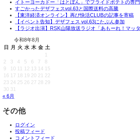
イトーヨーカドー「はとぼん」でフライドポテトの専門
すごかったデザフェスvol.63と国際送料の高騰
【東洋経済オンライン】再び快活CLUBの記事を寄稿
【イベント告知】デザフェス vol.63にたぶん参加
【ラジオ出演】RSK山陽放送ラジオ「あもーれ！マッ
令和8年8月
日
月
火
水
木
金
土
1
2
3
4
5
6
7
8
9
10
11
12
13
14
15
16
17
18
19
20
21
22
23
24
25
26
27
28
29
30
31
« 6月
その他
ログイン
投稿フィード
コメントフィード