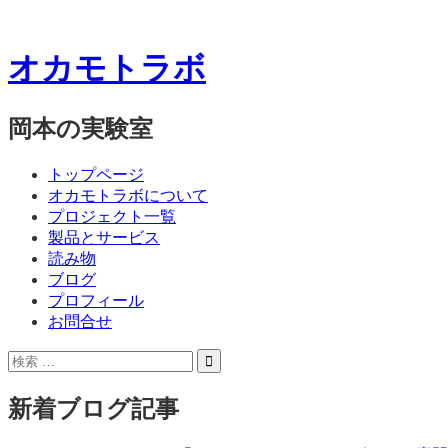
オカモトラボ
岡本の実験室
コ
メ
トップページ
ン
オカモトラボについて
ニ
テ
プロジェクト一覧
ン
製品とサービス
ュ
ツ
読み物
ー
へ
ブログ
ス
プロフィール
キ
お問合せ
ッ
サ
検
プ
イ
索:
ド
新着ブログ記事
バ
ー