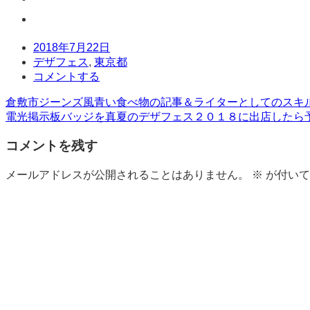
日
2018年7月22日
時
タ
デザフェス
,
東京都
グ
コ
コメントする
メ
投
倉敷市ジーンズ風青い食べ物の記事＆ライターとしてのスキル
ン
電光掲示板バッジを真夏のデザフェス２０１８に出店したら
ト
稿
コメントを残す
ナ
ビ
メールアドレスが公開されることはありません。
※
が付いて
ゲ
ー
シ
ョ
コメント
※
ン
名前
※