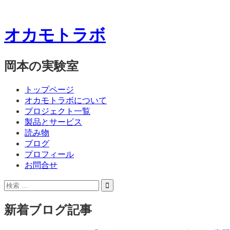
オカモトラボ
岡本の実験室
コ
メ
トップページ
ン
オカモトラボについて
ニ
テ
プロジェクト一覧
ン
製品とサービス
ュ
ツ
読み物
ー
へ
ブログ
ス
プロフィール
キ
お問合せ
ッ
サ
検
プ
イ
索:
ド
新着ブログ記事
バ
ー