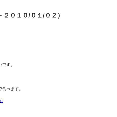
～２０１０/０１/０２）
いです。
で食べます。