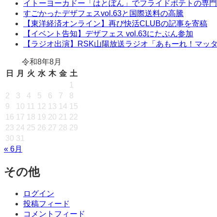
イトーヨーカドー「はとぼん」でフライドポテトの専門
すごかったデザフェスvol.63と国際送料の高騰
【東洋経済オンライン】再び快活CLUBの記事を寄稿
【イベント告知】デザフェス vol.63にたぶん参加
【ラジオ出演】RSK山陽放送ラジオ「あもーれ！マッ
令和8年8月
日
月
火
水
木
金
土
1
2
3
4
5
6
7
8
9
10
11
12
13
14
15
16
17
18
19
20
21
22
23
24
25
26
27
28
29
30
31
« 6月
その他
ログイン
投稿フィード
コメントフィード