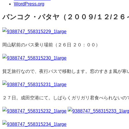
WordPress.org
バンコク・パタヤ（２００９/１２/２６
標
準
岡山駅前のバス乗り場前（２６日 ２０：００）
貧乏旅行なので、夜行バスで移動します。窓のすきま風が寒
２７日。成田空港にて。しばらくガリガリ君食べられないの