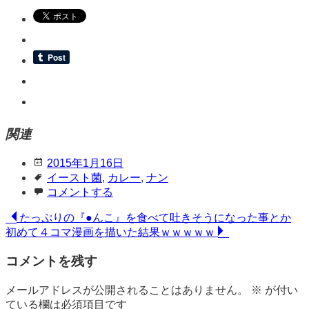
関連
日
2015年1月16日
時
タ
イースト菌
,
カレー
,
ナン
グ
コ
コメントする
メ
投
たっぷりの『●んこ』を食べて吐きそうになった事とか
ン
初めて４コマ漫画を描いた結果ｗｗｗｗｗ
ト
稿
コメントを残す
ナ
ビ
メールアドレスが公開されることはありません。
※
が付い
ている欄は必須項目です