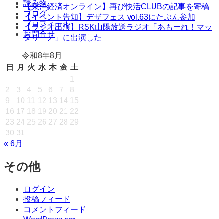
読み物
へ
【東洋経済オンライン】再び快活CLUBの記事を寄稿
ブログ
ス
【イベント告知】デザフェス vol.63にたぶん参加
プロフィール
キ
【ラジオ出演】RSK山陽放送ラジオ「あもーれ！マッ
お問合せ
ッ
タリーノ」に出演した
プ
令和8年8月
日
月
火
水
木
金
土
1
2
3
4
5
6
7
8
9
10
11
12
13
14
15
16
17
18
19
20
21
22
23
24
25
26
27
28
29
30
31
« 6月
その他
ログイン
投稿フィード
コメントフィード