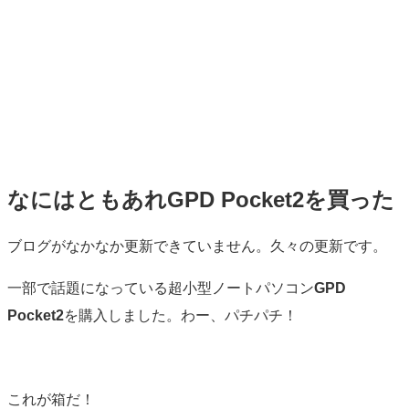
なにはともあれGPD Pocket2を買った
標
ブログがなかなか更新できていません。久々の更新です。
準
一部で話題になっている超小型ノートパソコン
GPD
Pocket2
を購入しました。わー、パチパチ！
これが箱だ！