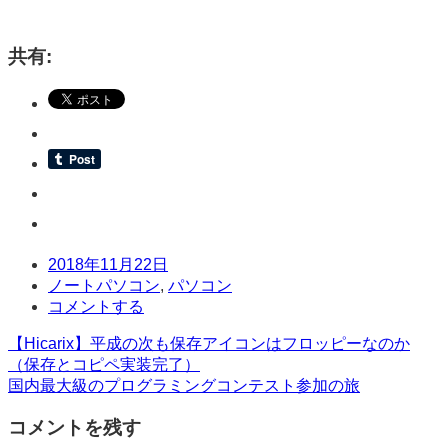
共有:
日
2018年11月22日
時
タ
ノートパソコン
,
パソコン
グ
コ
コメントする
メ
投
【Hicarix】平成の次も保存アイコンはフロッピーなのか
ン
（保存とコピペ実装完了）
ト
稿
国内最大級のプログラミングコンテスト参加の旅
ナ
コメントを残す
ビ