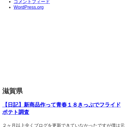
コメントフィード
WordPress.org
滋賀県
【日記】新商品作って青春１８きっぷでフライド
ポテト調査
標
２ヶ月以上全くブログを更新できていなかったですが僕は元