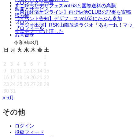
ニ
テ
プロジェクト一覧
すごかったデザフェスvol.63と国際送料の高騰
ン
製品とサービス
ュ
【東洋経済オンライン】再び快活CLUBの記事を寄稿
ツ
読み物
【イベント告知】デザフェス vol.63にたぶん参加
ー
へ
ブログ
【ラジオ出演】RSK山陽放送ラジオ「あもーれ！マッ
ス
プロフィール
タリーノ」に出演した
キ
お問合せ
ッ
令和8年8月
プ
日
月
火
水
木
金
土
1
2
3
4
5
6
7
8
9
10
11
12
13
14
15
16
17
18
19
20
21
22
23
24
25
26
27
28
29
30
31
« 6月
その他
ログイン
投稿フィード