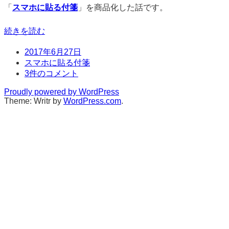
「
スマホに貼る付箋
」を商品化した話です。
続きを読む
日
2017年6月27日
時
タ
スマホに貼る付箋
グ
コ
3件のコメント
メ
Proudly powered by WordPress
ン
Theme: Writr by
WordPress.com
.
ト