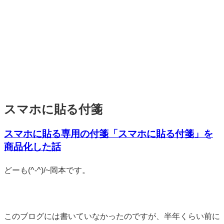
スマホに貼る付箋
スマホに貼る専用の付箋「スマホに貼る付箋」を
商品化した話
標
どーも(^-^)/~岡本です。
準
このブログには書いていなかったのですが、半年くらい前に