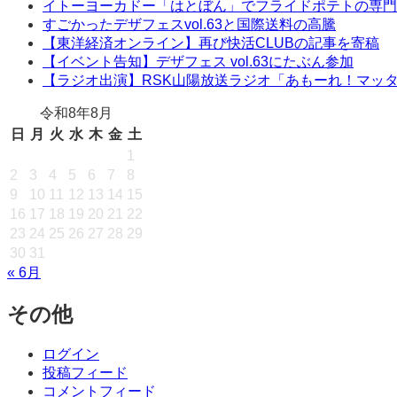
イトーヨーカドー「はとぼん」でフライドポテトの専門
すごかったデザフェスvol.63と国際送料の高騰
【東洋経済オンライン】再び快活CLUBの記事を寄稿
【イベント告知】デザフェス vol.63にたぶん参加
【ラジオ出演】RSK山陽放送ラジオ「あもーれ！マッ
令和8年8月
日
月
火
水
木
金
土
1
2
3
4
5
6
7
8
9
10
11
12
13
14
15
16
17
18
19
20
21
22
23
24
25
26
27
28
29
30
31
« 6月
その他
ログイン
投稿フィード
コメントフィード