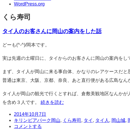
WordPress.org
くら寿司
タイ人のお客さんに岡山の案内をした話
標
どーも(^-^)/岡本です。
準
実は先週の土曜日に、タイからのお客さんに岡山の案内をし
まず、タイ人が岡山に来る事自体、かなりのレアケースだと
普通は東京、大阪、京都、奈良、あと直行便がある広島なん
タイ人が岡山の観光で行くとすれば、倉敷美観地区なんかが
を含め３人です。
続きを読む
日
2014年10月7日
時
タ
キリンビアパーク岡山
,
くら寿司
,
タイ
,
タイ人
,
岡山城
,
グ
コ
コメントする