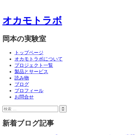
オカモトラボ
岡本の実験室
コ
メ
トップページ
ン
オカモトラボについて
ニ
テ
プロジェクト一覧
ン
製品とサービス
ュ
ツ
読み物
ー
へ
ブログ
ス
プロフィール
キ
お問合せ
ッ
サ
検
プ
イ
索:
ド
新着ブログ記事
バ
ー