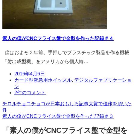
素人の僕がCNCフライス盤で金型を作った記録＃４
僕はおよそ２年前、手押しでプラスチック製品を作る機械
「射出成型機」をアメリカから個人輸…
日
2016年4月6日
時
タ
カード型緊急用ホイッスル
,
デジタルファブリケーショ
グ
ン
コ
2件のコメント
メ
投
チロルチョコチョコが日本おもしろ記事大賞で佳作を頂いた
ン
件
ト
稿
素人の僕がCNCフライス盤で金型を作った記録＃３
ナ
「
素人の僕がCNCフライス盤で金型を
ビ