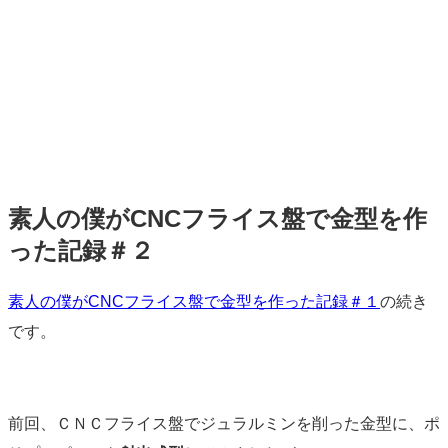
素人の僕がCNCフライス盤で金型を作
った記録＃２
標
素人の僕がCNCフライス盤で金型を作った記録＃１
の続き
準
です。
前回、ＣＮＣフライス盤でジュラルミンを削った金型に、ポ